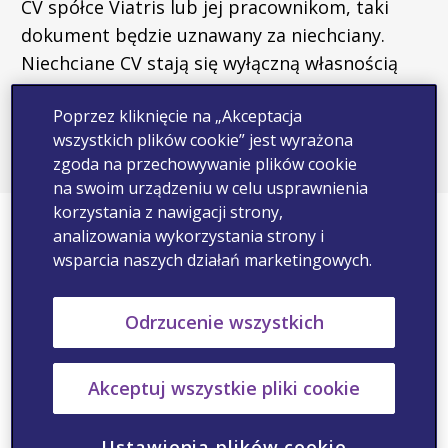
CV spółce Viatris lub jej pracownikom, taki
dokument będzie uznawany za niechciany.
Niechciane CV stają się wyłączną własnością
spółki Viatris i nie przysługują za nie żadne
Poprzez kliknięcie na „Akceptacja
opłaty ani prowizje.
wszystkich plików cookie” jest wyrażona
zgoda na przechowywanie plików cookie
na swoim urządzeniu w celu usprawnienia
korzystania z nawigacji strony,
Ostrzeżenie dotyczące
analizowania wykorzystania strony i
wsparcia naszych działań marketingowych.
oszustów podszywających się
pod rekruterów
Odrzucenie wszystkich
Niniejszym zawiadamiamy, że wiemy o
Akceptuj wszystkie pliki cookie
oszustach (organizacjach i osobach fizycznych)
podszywających się pod rekruterów
Ustawienia plików cookie