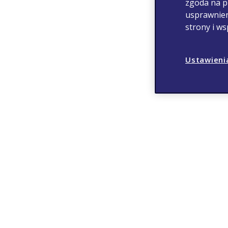
zgoda na p
usprawnien
strony i w
Ustawieni